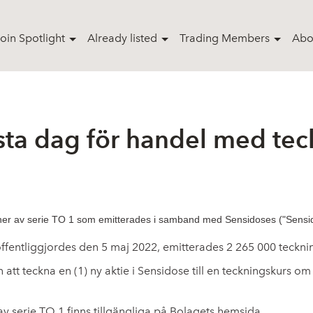
oin Spotlight
Already listed
Trading Members
Abo
sta dag för handel med tec
oner av serie TO 1 som emitterades i samband med Sensidoses ("Sensido
fentliggjordes den 5 maj 2022, emitterades 2 265 000 tecknin
 att teckna en (1) ny aktie i Sensidose till en teckningskurs o
av serie TO 1 finns tillgängliga på Bolagets hemsida.