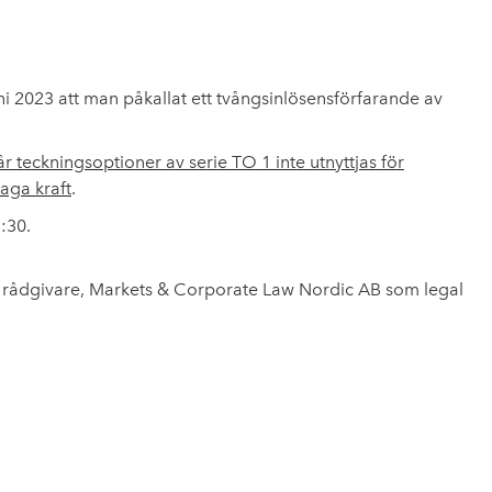
i 2023 att man påkallat ett tvångsinlösensförfarande av
eckningsoptioner av serie TO 1 inte utnyttjas för
aga kraft
.
:30.
 rådgivare, Markets & Corporate Law Nordic AB som legal