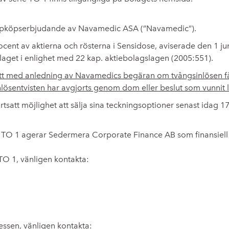
t uppköpserbjudande av Navamedic ASA (”Navamedic”).
nt av aktierna och rösterna i Sensidose, aviserade den 1 jun
olaget i enlighet med 22 kap. aktiebolagslagen (2005:551).
 med anledning av Navamedics begäran om tvångsinlösen får t
ösentvisten har avgjorts genom dom eller beslut som vunnit l
tsatt möjlighet att sälja sina teckningsoptioner senast idag 17
 TO 1 agerar Sedermera Corporate Finance AB som finansiell
TO 1, vänligen kontakta:
ssen, vänligen kontakta: