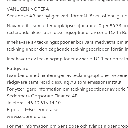
VÄNLIGEN NOTERA
Sensidose AB har nyligen varit föremål för ett offentlig
Navamedic, som efter uppköpserbjudandet äger 96,33 proce
resterande aktier och teckningsoptioner av serie TO 1 i B
Innehavare av teckningsoptioner bör vara medvetna om att
teckning under den pågående teckningsperioden förrän inl
Innehavare av teckningsoptioner av serie TO 1 har dock for
Rådgivare
I samband med hanteringen av teckningsoptioner av serie
rådgivare samt Nordic Issuing AB som emissionsinstitut.
För ytterligare information om teckningsoptioner av serie 
Sedermera Corporate Finance AB
Telefon: +46 40 615 14 10
E-post: cf@sedermera.se
www.sedermera.se
För mer information om Sensidose och tvångsinlösenproce