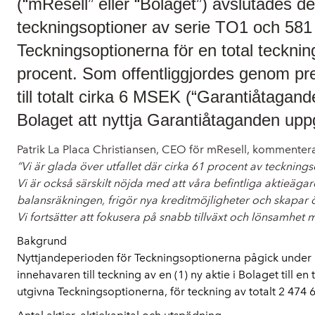
(“mResell” eller “Bolaget”) avslutades 
teckningsoptioner av serie TO1 och 581
Teckningsoptionerna för en total teckni
procent. Som offentliggjordes genom p
till totalt cirka 6 MSEK (“Garantiåtaga
Bolaget att nyttja Garantiåtaganden uppg
Patrik La Placa Christiansen, CEO för mResell, kommenterar
”Vi är glada över utfallet där cirka 61 procent av teckning
Vi är också särskilt nöjda med att våra befintliga aktieäga
balansräkningen, frigör nya kreditmöjligheter och skapar 
Vi fortsätter att fokusera på snabb tillväxt och lönsamhet 
Bakgrund
Nyttjandeperioden för Teckningsoptionerna pågick under p
innehavaren till teckning av en (1) ny aktie i Bolaget till
utgivna Teckningsoptionerna, för teckning av totalt 2 474 6