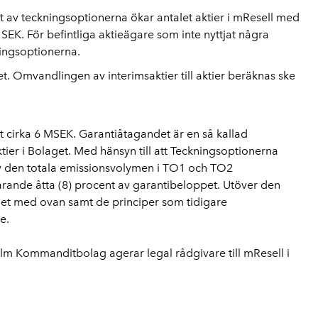
t av teckningsoptionerna ökar antalet aktier i mResell med
7 SEK. För befintliga aktieägare som inte nyttjat några
ningsoptionerna.
et. Omvandlingen av interimsaktier till aktier beräknas ske
 cirka 6 MSEK. Garantiåtagandet är en så kallad
ktier i Bolaget. Med hänsyn till att Teckningsoptionerna
av den totala emissionsvolymen i TO1 och TO2
varande åtta (8) procent av garantibeloppet. Utöver den
ghet med ovan samt de principer som tidigare
e.
m Kommanditbolag agerar legal rådgivare till mResell i