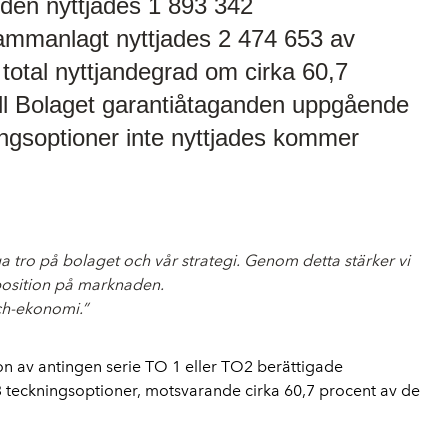
oden nyttjades 1 893 342
sammanlagt nyttjades 2 474 653 av
total nyttjandegrad om cirka 60,7
ll Bolaget garantiåtaganden uppgående
ingsoptioner inte nyttjades kommer
ga tro på bolaget och vår strategi. Genom detta stärker vi
 position på marknaden.
ech-ekonomi.”
n av antingen serie TO 1 eller TO2 berättigade
 653 teckningsoptioner, motsvarande cirka 60,7 procent av de