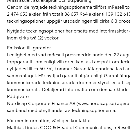
Antal aktier, aktiekapital och utspädning
Genom de nyttjade teckningsoptionerna tillförs mResell to
2 474 653 aktier, från totalt 36 657 964 aktier till 39 132 6
teckningsoptioner uppgår utspädningen till cirka 6,3 proce
Nyttjade teckningsoptioner har ersatts med interimsaktier (
inom cirka två (2) veckor.
Emission till garanter
I enlighet med vad mResell pressmeddelande den 22 august
toppgaranti som enligt villkoren kan tas i anspråk om Teckn
nyttjades till ca 60,7%, kommer Garantiåtagandena tas i 
sammantaget. För nyttjad garanti utgår enligt Garantiåtaga
kommunicerade teckningsgraden kommer styrelsen att separa
kommunicerats. Detaljerad information om denna riktade 
Rådgivare
Nordicap Corporate Finance AB (www.nordicap.se) agerar 
samband med utnyttjandet av Teckningsoptionerna.
För mer information, vänligen kontakta:
Mathias Linder, COO & Head of Communications, mResell