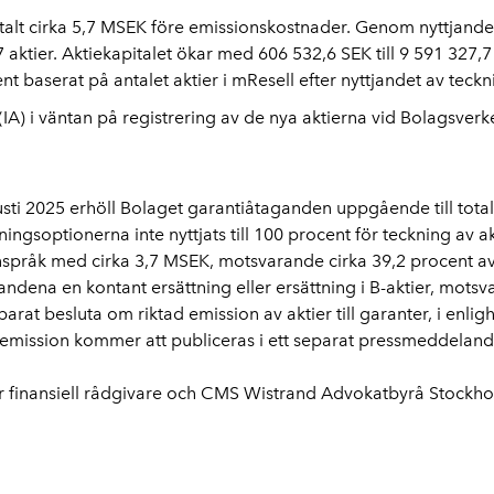
talt cirka 5,7 MSEK före emissionskostnader. Genom nyttjande
17 aktier. Aktiekapitalet ökar med 606 532,6 SEK till 9 591 327,
nt baserat på antalet aktier i mResell efter nyttjandet av teck
IA) i väntan på registrering av de nya aktierna vid Bolagsverk
i 2025 erhöll Bolaget garantiåtaganden uppgående till totalt
ingsoptionerna inte nyttjats till 100 procent för teckning av a
anspråk med cirka 3,7 MSEK, motsvarande cirka 39,2 procent 
ndena en kontant ersättning eller ersättning i B-aktier, mots
t besluta om riktad emission av aktier till garanter, i enli
emission kommer att publiceras i ett separat pressmeddeland
finansiell rådgivare och CMS Wistrand Advokatbyrå Stockhol