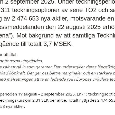
den 2 september 2025. Under teckningsperi
 311 teckningsoptioner av serie TO2 och 
ng av 2 474 653 nya aktier, motsvarande en 
ressmeddelanden den 22 augusti 2025 erhö
ndena”). Mot bakgrund av att samtliga Teckn
ående till totalt 3,7 MSEK.
 utfallet:
soptionerna utnyttjades.
re valt att gå in som garanter. Det understryker deras långsikti
ökad köpkraft. Det ger oss bättre marginaler och en starkare
med målsättningen att ta en ledande roll i Europas cirkulära t
erioden 19 augusti – 2 september 2025. En (1) teckningsoptio
 en teckningskurs om 2,31 SEK per aktie. Totalt nyttjades 2 474
53 nya aktier.