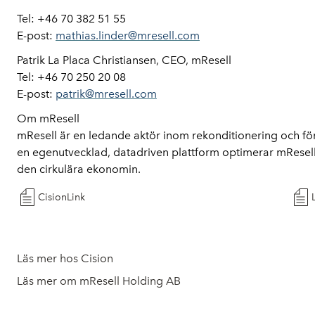
Tel: +46 70 382 51 55
E-post:
mathias.linder@mresell.com
Patrik La Placa Christiansen, CEO, mResell
Tel: +46 70 250 20 08
E-post:
patrik@mresell.com
Om mResell
mResell är en ledande aktör inom rekonditionering och fö
en egenutvecklad, datadriven plattform optimerar mResell 
den cirkulära ekonomin.
CisionLink
Läs mer hos Cision
Läs mer om mResell Holding AB