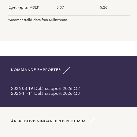
Eget kapital MSEK
5,07
5,26
*Sammanställd data från Millistream
Anläggningstillgångar MSEK
0,00
0,00
Immateriella anläggningstillgångar MSEK
0,00
0,00
Omsättningstillgångar MSEK
1,15
1,34
KOMMANDE RAPPORTER
Summa tillgångar MSEK
5,11
5,30
2026-08-19 Delårsrapport 2026-Q2
Långfristiga skulder inklusive MSEK
0,00
0,00
2026-11-11 Delårsrapport 2026-Q3
Kortfristiga skulder MSEK
0,04
0,05
Antal aktier SEK
2040000,00
2040000,00
ÅRSREDOVISNINGAR, PROSPEKT M.M.