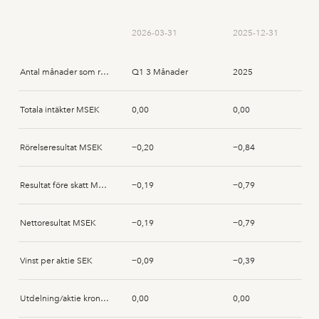
2026-03-31
2025-12-31
Antal månader som rapporten avser
Q1 3 Månader
2025
Totala intäkter MSEK
0,00
0,00
Rörelseresultat MSEK
−0,20
−0,84
Resultat före skatt MSEK
−0,19
−0,79
Nettoresultat MSEK
−0,19
−0,79
Vinst per aktie SEK
−0,09
−0,39
Utdelning/aktie kronor SEK
0,00
0,00