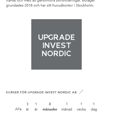
framåt och med att genomföra börsnoteringar. Bolaget
grundades 2018 och har sitt huvudkontor i Stockholm.
KURSER FÖR UPGRADE INVEST NORDIC AB
3
1
3
1
1
1
Alla
år
år
månader
månad
vecka
dag