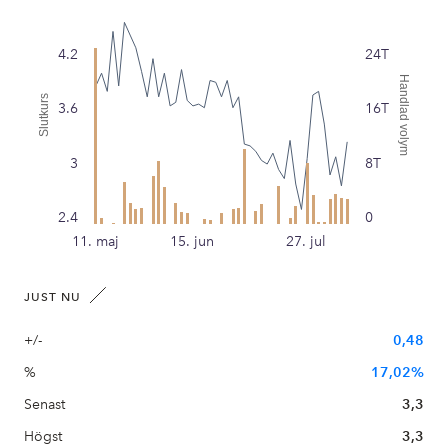
4.2
24T
Handlad volym
Slutkurs
3.6
16T
3
8T
2.4
0
11. maj
15. jun
27. jul
JUST NU
+/-
0,48
%
17,02%
Senast
3,3
Högst
3,3